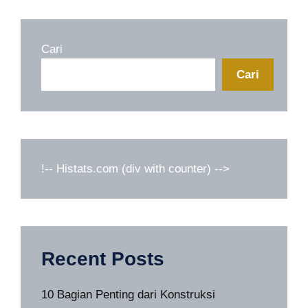
Cari
Cari
!-- Histats.com (div with counter) -->
Recent Posts
10 Bagian Penting dari Konstruksi