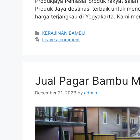
Produkjaya Pemasar produk rakyat salah
Produk Jaya destinasi terbaik untuk men
harga terjangkau di Yogyakarta. Kami me
Categories
KERAJINAN BAMBU
Leave a comment
Jual Pagar Bambu Mu
December 21, 2023
by
admin