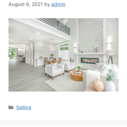
August 6, 2021
by
admin
Categories
Selling