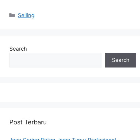
Categories
Selling
Search
Search
Post Terbaru