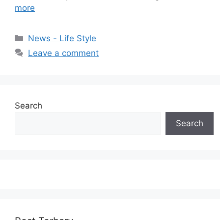
more
Categories
News - Life Style
Leave a comment
Search
Search