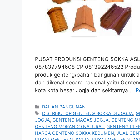
PUSAT PRODUKSI GENTENG SOKKA ASLI
087839794608 CP 081392246522 Produk j
produk genteng/bahan bangunan untuk a
dan dikenal secara nasional yaitu Genten
kota kota besar Jogja dan sekitarnya …
R
Categories
BAHAN BANGUNAN
Tags
DISTRIBUTOR GENTENG SOKKA DI JOGJA
,
G
JOGJA
,
GENTENG MAGAS JOGJA
,
GENTENG M
GENTENG MORANDO NATURAL
,
GENTENG PLE
HARGA GENTENG SOKKA KEBUMEN
,
JUAL GEN
PUSAT GENTENG JOGJA
,
PUSAT GENTENG JO