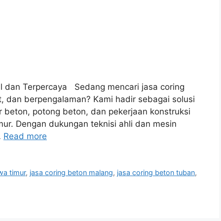
al dan Terpercaya Sedang mencari jasa coring
t, dan berpengalaman? Kami hadir sebagai solusi
r beton, potong beton, dan pekerjaan konstruksi
imur. Dengan dukungan teknisi ahli dan mesin
…
Read more
wa timur
,
jasa coring beton malang
,
jasa coring beton tuban
,