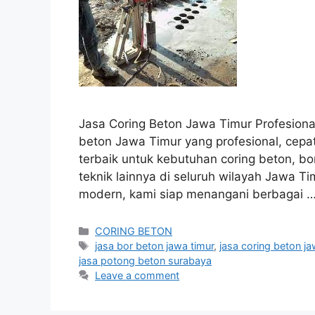
Jasa Coring Beton Jawa Timur Profesion
beton Jawa Timur yang profesional, cepa
terbaik untuk kebutuhan coring beton, bo
teknik lainnya di seluruh wilayah Jawa T
modern, kami siap menangani berbagai 
Categories
CORING BETON
Tags
jasa bor beton jawa timur
,
jasa coring beton ja
jasa potong beton surabaya
Leave a comment