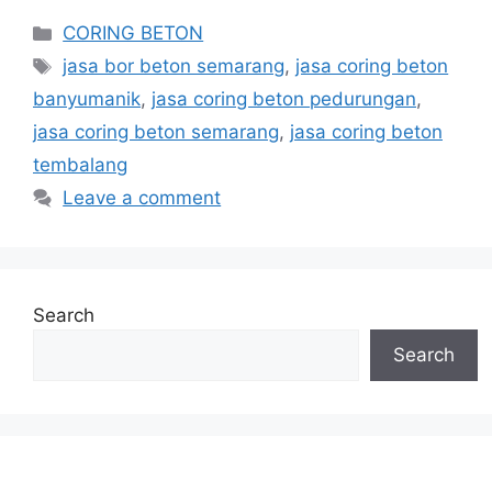
Categories
CORING BETON
Tags
jasa bor beton semarang
,
jasa coring beton
banyumanik
,
jasa coring beton pedurungan
,
jasa coring beton semarang
,
jasa coring beton
tembalang
Leave a comment
Search
Search