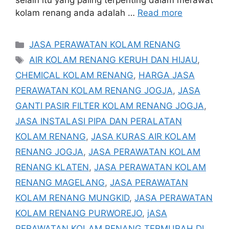
selain itu yang paling terpenting dalam merawat
kolam renang anda adalah …
Read more
Categories
JASA PERAWATAN KOLAM RENANG
Tags
AIR KOLAM RENANG KERUH DAN HIJAU
,
CHEMICAL KOLAM RENANG
,
HARGA JASA
PERAWATAN KOLAM RENANG JOGJA
,
JASA
GANTI PASIR FILTER KOLAM RENANG JOGJA
,
JASA INSTALASI PIPA DAN PERALATAN
KOLAM RENANG
,
JASA KURAS AIR KOLAM
RENANG JOGJA
,
JASA PERAWATAN KOLAM
RENANG KLATEN
,
JASA PERAWATAN KOLAM
RENANG MAGELANG
,
JASA PERAWATAN
KOLAM RENANG MUNGKID
,
JASA PERAWATAN
KOLAM RENANG PURWOREJO
,
jASA
PERAWATAN KOLAM RENANG TERMURAH DI