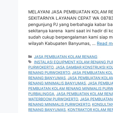
MELAYANI JASA PEMBUATAN KOLAM R
SEKITARNYA LAYANAN CEPAT WA 08783
pengunjung PJ yang berbahagia kabar ba
sekitanya karena kami saat ini hadir di
sudah cukup berpengalaman kami siap m
wilayah Kabupaten Banyumas, …
Read m
Categories
JASA PEMBUATAN KOLAM RENANG
Tags
INSTALASI EQUIPMENT KOLAM RENANG P
PURWOKERTO
,
JASA GAMBAR KONSTRUKSI K
RENANG PURWOKERTO
,
JASA PEMBUATAN KO
RENANG BANYUMAS
,
JASA PEMBUATAN KOLA
RENANG MINIMALIS BANYUMAS
,
JASA PEMBUA
PEMBUATAN KOLAM RENANG MINIMALIS PUR
PURBALINGGA
,
JASA PEMBUATAN KOLAM REN
WATERBOOM PURWOKERTO
,
JASA PEMBUATAN
RENANG MINIMALIS PURWOKERTO
,
KONSULTA
RENANG BANYUMAS
,
KONTRAKTOR KOLAM RE