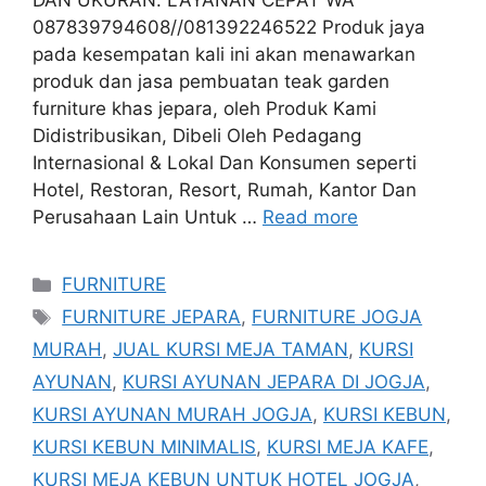
DAN UKURAN. LAYANAN CEPAT WA
087839794608//081392246522 Produk jaya
pada kesempatan kali ini akan menawarkan
produk dan jasa pembuatan teak garden
furniture khas jepara, oleh Produk Kami
Didistribusikan, Dibeli Oleh Pedagang
Internasional & Lokal Dan Konsumen seperti
Hotel, Restoran, Resort, Rumah, Kantor Dan
Perusahaan Lain Untuk …
Read more
Categories
FURNITURE
Tags
FURNITURE JEPARA
,
FURNITURE JOGJA
MURAH
,
JUAL KURSI MEJA TAMAN
,
KURSI
AYUNAN
,
KURSI AYUNAN JEPARA DI JOGJA
,
KURSI AYUNAN MURAH JOGJA
,
KURSI KEBUN
,
KURSI KEBUN MINIMALIS
,
KURSI MEJA KAFE
,
KURSI MEJA KEBUN UNTUK HOTEL JOGJA
,