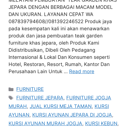
MELAYANI PEMBUATAN TEAK GARDEN KHAS
JEPARA DENGAN BERBAGAI MACAM MODEL
DAN UKURAN. LAYANAN CEPAT WA
087839794608//081392246522 Produk jaya
pada kesempatan kali ini akan menawarkan
produk dan jasa pembuatan teak garden
furniture khas jepara, oleh Produk Kami
Didistribusikan, Dibeli Oleh Pedagang
Internasional & Lokal Dan Konsumen seperti
Hotel, Restoran, Resort, Rumah, Kantor Dan
Perusahaan Lain Untuk …
Read more
Categories
FURNITURE
Tags
FURNITURE JEPARA
,
FURNITURE JOGJA
MURAH
,
JUAL KURSI MEJA TAMAN
,
KURSI
AYUNAN
,
KURSI AYUNAN JEPARA DI JOGJA
,
KURSI AYUNAN MURAH JOGJA
,
KURSI KEBUN
,