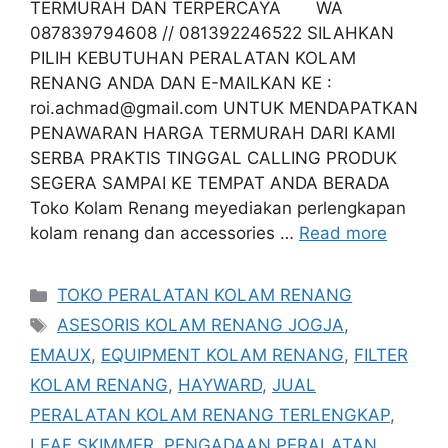
TERMURAH DAN TERPERCAYA WA
087839794608 // 081392246522 SILAHKAN
PILIH KEBUTUHAN PERALATAN KOLAM
RENANG ANDA DAN E-MAILKAN KE :
roi.achmad@gmail.com UNTUK MENDAPATKAN
PENAWARAN HARGA TERMURAH DARI KAMI
SERBA PRAKTIS TINGGAL CALLING PRODUK
SEGERA SAMPAI KE TEMPAT ANDA BERADA
Toko Kolam Renang meyediakan perlengkapan
kolam renang dan accessories …
Read more
Categories
TOKO PERALATAN KOLAM RENANG
Tags
ASESORIS KOLAM RENANG JOGJA
,
EMAUX
,
EQUIPMENT KOLAM RENANG
,
FILTER
KOLAM RENANG
,
HAYWARD
,
JUAL
PERALATAN KOLAM RENANG TERLENGKAP
,
LEAF SKIMMER
,
PENGADAAN PERALATAN