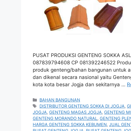
PUSAT PRODUKSI GENTENG SOKKA ASLI
087839794608 CP 081392246522 Produk j
produk genteng/bahan bangunan untuk a
dan dikenal secara nasional yaitu Genten
kota kota besar Jogja dan sekitarnya …
R
Categories
BAHAN BANGUNAN
Tags
DISTRIBUTOR GENTENG SOKKA DI JOGJA
,
G
JOGJA
,
GENTENG MAGAS JOGJA
,
GENTENG M
GENTENG MORANDO NATURAL
,
GENTENG PLE
HARGA GENTENG SOKKA KEBUMEN
,
JUAL GEN
PUSAT GENTENG JOGJA
,
PUSAT GENTENG JO