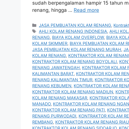
sudah berpengalaman hampir 15 tahun 
renang, hingga …
Read more
Categories
JASA PEMBUATAN KOLAM RENANG
,
Kontrak
Tags
AHLI KOLAM RENANG INDONESIA
,
AHLI KO
RENANG
,
BIAYA KOLAM OVERFLOW
,
BIAYA KO
KOLAM SKIMMER
,
BIAYA PEMBUATAN KOLAM 
JASA PEMBUATAN KOLAM RENANG MURAH
,
JA
KOLAM RENANG
,
KONTRAKTOR KOLAM RENAN
KONTRAKTOR KOLAM RENANG BOYOLALI
,
KON
RENANG JAWATENGAH
,
KONTRAKTOR KOLAM 
KALIMANTAN BARAT
,
KONTRAKTOR KOLAM REN
RENANG KALIMANTAN TIMUR
,
KONTRAKTOR K
RENANG KEBUMEN
,
KONTRAKTOR KOLAM REN
KONTRAKTOR KOLAM RENANG MADIUN
,
KONT
KOLAM RENANG MAKASAR
,
KONTRAKTOR KOL
MANADO
,
KONTRAKTOR KOLAM RENANG NGA
KONTRAKTOR KOLAM RENANG PATI
,
KONTRAKT
RENANG PURWODADI
,
KONTRAKTOR KOLAM R
REMBANG
,
KONTRAKTOR KOLAM RENANG RIAU
KONTRAKTOR KOLAM RENANG SIDOARJO
,
KON