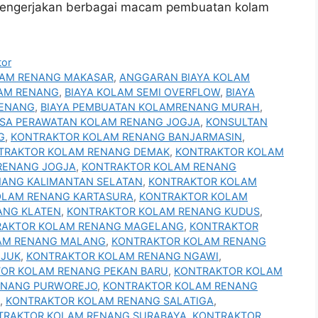
mengerjakan berbagai macam pembuatan kolam
tor
LAM RENANG MAKASAR
,
ANGGARAN BIAYA KOLAM
LAM RENANG
,
BIAYA KOLAM SEMI OVERFLOW
,
BIAYA
RENANG
,
BIAYA PEMBUATAN KOLAMRENANG MURAH
,
SA PERAWATAN KOLAM RENANG JOGJA
,
KONSULTAN
G
,
KONTRAKTOR KOLAM RENANG BANJARMASIN
,
TRAKTOR KOLAM RENANG DEMAK
,
KONTRAKTOR KOLAM
RENANG JOGJA
,
KONTRAKTOR KOLAM RENANG
ANG KALIMANTAN SELATAN
,
KONTRAKTOR KOLAM
OLAM RENANG KARTASURA
,
KONTRAKTOR KOLAM
ANG KLATEN
,
KONTRAKTOR KOLAM RENANG KUDUS
,
RAKTOR KOLAM RENANG MAGELANG
,
KONTRAKTOR
AM RENANG MALANG
,
KONTRAKTOR KOLAM RENANG
NJUK
,
KONTRAKTOR KOLAM RENANG NGAWI
,
OR KOLAM RENANG PEKAN BARU
,
KONTRAKTOR KOLAM
ENANG PURWOREJO
,
KONTRAKTOR KOLAM RENANG
,
KONTRAKTOR KOLAM RENANG SALATIGA
,
TRAKTOR KOLAM RENANG SURABAYA
,
KONTRAKTOR