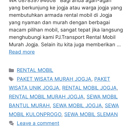
WA 087839794608 Bagi anda agan-agan
yang berkunjung ke jogja atau warga jogja yang
membutuhkan armada rental mobil di Jogja
yang nyaman dan murah dengan berbagai
macam pilihan mobil, sangat tepat jika langsung
menghubungi kami PJ.Transport Rental Mobil
Murah Jogja. Selain itu kita juga memberikan …
Read more
Categories
RENTAL MOBIL
Tags
PAKET WISATA MURAH JOGJA
,
PAKET
WISATA UNIK JOGJA
,
RENTAL MOBIL JOGJA
,
RENTAL MOBIL MURAH JOGJA
,
SEWA MOBIL
BANTUL MURAH
,
SEWA MOBIL JOGJA
,
SEWA
MOBIL KULONPROGO
,
SEWA MOBIL SLEMAN
Leave a comment