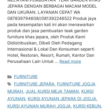
MELAYANI PEMBUATAN TEAK GARDEN KHAS
JEPARA DENGAN BERBAGAI MACAM MODEL
DAN UKURAN. LAYANAN CEPAT WA
087839794608//081392246522 Produk jaya
pada kesempatan kali ini akan menawarkan
produk dan jasa pembuatan teak garden
furniture khas jepara, oleh Produk Kami
Didistribusikan, Dibeli Oleh Pedagang
Internasional & Lokal Dan Konsumen seperti
Hotel, Restoran, Resort, Rumah, Kantor Dan
Perusahaan Lain Untuk …
Read more
Categories
FURNITURE
Tags
FURNITURE JEPARA
,
FURNITURE JOGJA
MURAH
,
JUAL KURSI MEJA TAMAN
,
KURSI
AYUNAN
,
KURSI AYUNAN JEPARA DI JOGJA
,
KURSI AYUNAN MURAH JOGJA
,
KURSI KEBUN
,