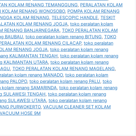
TAN KOLAM RENANG TEMANGGUNG
,
PERALATAN KOLAM
N KOLAM RENANG WONOSOBO
,
POMPA KOLAM RENANG
NGGA KOLAM RENANG
,
TELESCOPIC HANDLE
,
TESKIT
ALATAN KOLAM RENANG JOGJA
,
toko peralatan kolam
AM RENANG BANJARNEGARA
,
TOKO PERALATAN KOLAM
nang BAUBAU
,
toko peralatan kolam renang BITUNG
,
TOKO
PERALATAN KOLAM RENANG CILACAP
,
toko peralatan
KOLAM RENANG JOGJA
,
toko peralatan kolam renang
 renang KALIMANTAN TENGAH
,
toko peralatan kolam renang
nang KALIMANTAN UTARA
,
toko peralatan kolam renang
OBAGU
,
TOKO PERALATAN KOLAM RENANG MAGELANG
,
eralatan kolam renang MANADO
,
toko peralatan kolam
renang PALOPO
,
toko peralatan kolam renang PALU
,
toko
an kolam renang SAMARINDA
,
toko peralatan kolam renang
nang SULAWESI TENGAH
,
toko peralatan kolam renang
enang SULAWESI UTARA
,
toko peralatan kolam renang
NANG PURWOKERTO
,
VACUUM CLEANER SET KOLAM
VACUUM HOSE 9M