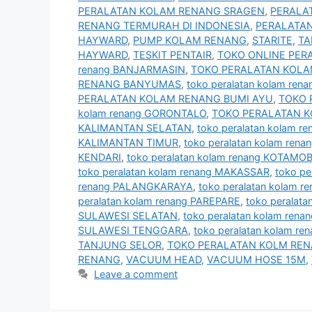
PERALATAN KOLAM RENANG SRAGEN
,
PERALA
RENANG TERMURAH DI INDONESIA
,
PERALATA
HAYWARD
,
PUMP KOLAM RENANG
,
STARITE
,
TA
HAYWARD
,
TESKIT PENTAIR
,
TOKO ONLINE PER
renang BANJARMASIN
,
TOKO PERALATAN KOL
RENANG BANYUMAS
,
toko peralatan kolam re
PERALATAN KOLAM RENANG BUMI AYU
,
TOKO 
kolam renang GORONTALO
,
TOKO PERALATAN 
KALIMANTAN SELATAN
,
toko peralatan kolam
KALIMANTAN TIMUR
,
toko peralatan kolam re
KENDARI
,
toko peralatan kolam renang KOTAM
toko peralatan kolam renang MAKASSAR
,
toko p
renang PALANGKARAYA
,
toko peralatan kolam 
peralatan kolam renang PAREPARE
,
toko peralat
SULAWESI SELATAN
,
toko peralatan kolam re
SULAWESI TENGGARA
,
toko peralatan kolam r
TANJUNG SELOR
,
TOKO PERALATAN KOLM RE
RENANG
,
VACUUM HEAD
,
VACUUM HOSE 15M
,
Leave a comment