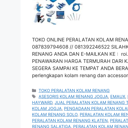
TOKO ONLINE PERALATAN KOLAM RE
087839794608 // 081392246522 SILA
RENANG ANDA DAN E-MAILKAN KE : ro
PENAWARAN HARGA TERMURAH DARI KA
SEGERA SAMPAI KE TEMPAT ANDA BERA
perlengkapan kolam renang dan accesso
Categories
TOKO PERALATAN KOLAM RENANG
Tags
ASESORIS KOLAM RENANG JOGJA
,
EMAUX
,
HAYWARD
,
JUAL PERALATAN KOLAM RENANG 
KOLAM JOGJA
,
PENGADAAN PERALATAN KOL
KOLAM RENANG SOLO
,
PERALATAN KOLAM RE
PERALATAN KOLAM RENANG KLATEN
,
PERALA
RENANG SALATIGA
,
PERALATAN KOLAM RENA