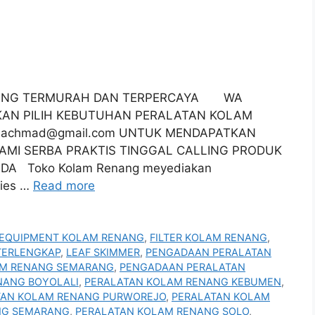
NANG TERMURAH DAN TERPERCAYA WA
HKAN PILIH KEBUTUHAN PERALATAN KOLAM
i.achmad@gmail.com UNTUK MENDAPATKAN
MI SERBA PRAKTIS TINGGAL CALLING PRODUK
DA Toko Kolam Renang meyediakan
ries …
Read more
EQUIPMENT KOLAM RENANG
,
FILTER KOLAM RENANG
,
TERLENGKAP
,
LEAF SKIMMER
,
PENGADAAN PERALATAN
AM RENANG SEMARANG
,
PENGADAAN PERALATAN
NANG BOYOLALI
,
PERALATAN KOLAM RENANG KEBUMEN
,
TAN KOLAM RENANG PURWOREJO
,
PERALATAN KOLAM
NG SEMARANG
,
PERALATAN KOLAM RENANG SOLO
,