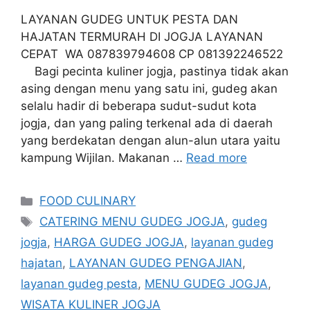
LAYANAN GUDEG UNTUK PESTA DAN
HAJATAN TERMURAH DI JOGJA LAYANAN
CEPAT WA 087839794608 CP 081392246522
Bagi pecinta kuliner jogja, pastinya tidak akan
asing dengan menu yang satu ini, gudeg akan
selalu hadir di beberapa sudut-sudut kota
jogja, dan yang paling terkenal ada di daerah
yang berdekatan dengan alun-alun utara yaitu
kampung Wijilan. Makanan …
Read more
Categories
FOOD CULINARY
Tags
CATERING MENU GUDEG JOGJA
,
gudeg
jogja
,
HARGA GUDEG JOGJA
,
layanan gudeg
hajatan
,
LAYANAN GUDEG PENGAJIAN
,
layanan gudeg pesta
,
MENU GUDEG JOGJA
,
WISATA KULINER JOGJA