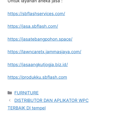
Untuk layanan aneka jasa :
https://sbflashservices.com/
https://jasa.sbflash.com/
https://jasatebangpohon.space/
https://lawncaretx.jammasjaya.com/
https://jasaangkutjogja.biz.id/
https://produkku.sbflash.com
Categories
FURNITURE
DISTRIBUTOR DAN APLIKATOR WPC
TERBAIK DI tempel