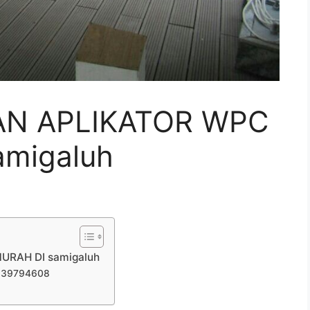
AN APLIKATOR WPC
migaluh
URAH DI samigaluh
839794608