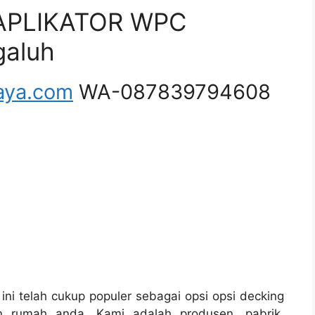
APLIKATOR WPC
aluh
aya.com
WA-087839794608
ini telah cukup populer sebagai opsi opsi decking
n rumah anda. Kami adalah produsen, pabrik,