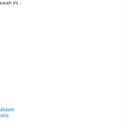
awah ini :
l
ekasan
gkid