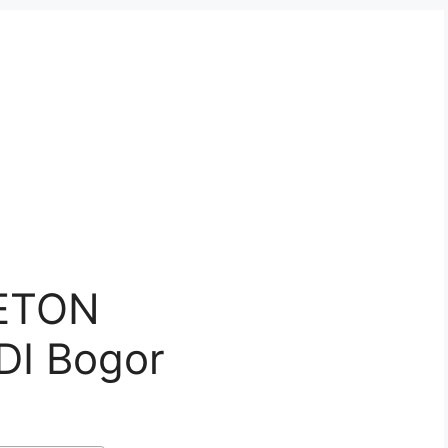
ETON
I Bogor