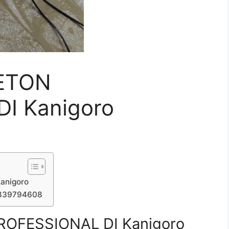
ETON
I Kanigoro
anigoro
7839794608
OFESSIONAL DI Kanigoro