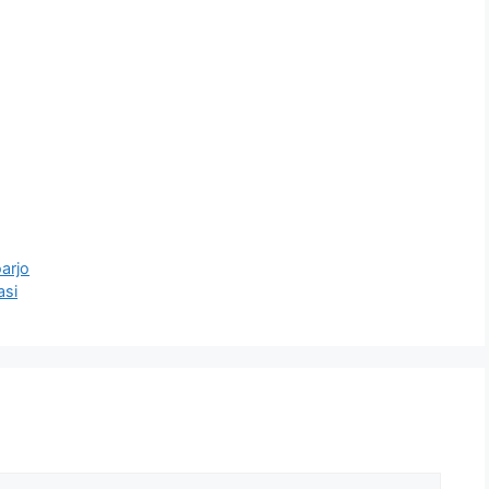
arjo
si