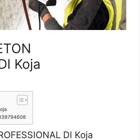
ETON
I Koja
oja
7839794608
OFESSIONAL DI Koja