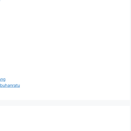
ang
buhanratu