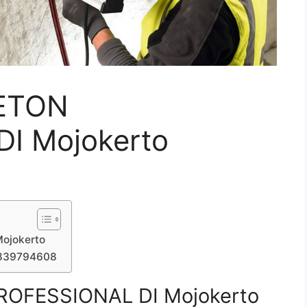
ETON
I Mojokerto
ojokerto
7839794608
OFESSIONAL DI Mojokerto