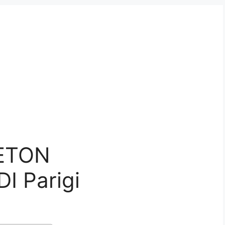
ETON
I Parigi