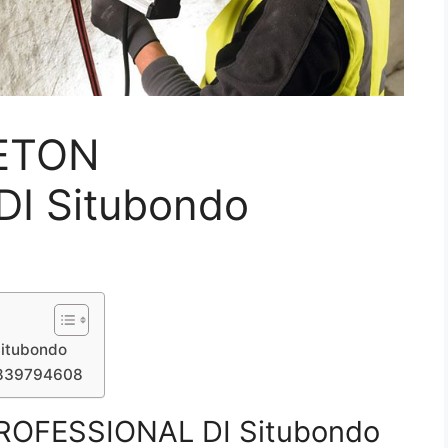
ETON
I Situbondo
itubondo
7839794608
OFESSIONAL DI Situbondo