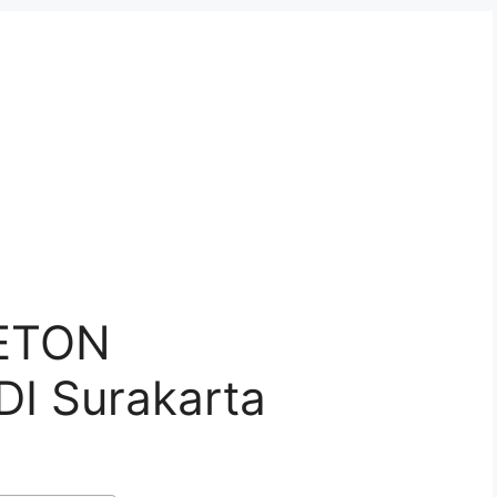
ETON
I Surakarta