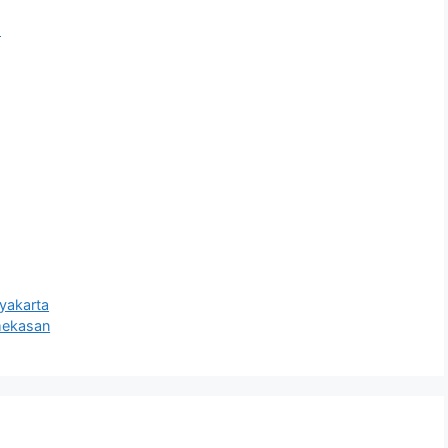
l
akarta
ekasan