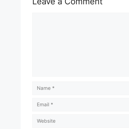
Leave a Comment
Comment
Name
Email
Website