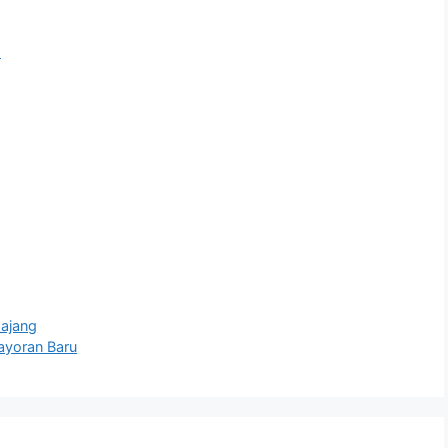
l
ajang
yoran Baru