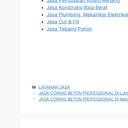
Jasa Pembuatan Kolam Renang
Jasa Konstruksi Baja Berat
Jasa Plumbing, Mekanikal Elektrika
Jasa Cut & Fill
Jasa Tebang Pohon
Categories
LAYANAN JASA
JASA CORING BETON PROFESSIONAL DI Lum
JASA CORING BETON PROFESSIONAL DI Keba