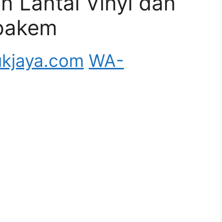
 Lantai Vinyl dan
 pakem
kjaya.com
WA-