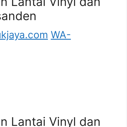
 Lantai Vinyl dan
 sanden
kjaya.com
WA-
 Lantai Vinyl dan