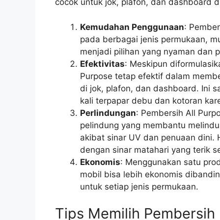
cocok untuk jok, plafon, dan dashboard d
Kemudahan Penggunaan
: Pember
pada berbagai jenis permukaan, mul
menjadi pilihan yang nyaman dan p
Efektivitas
: Meskipun diformulasi
Purpose tetap efektif dalam memb
di jok, plafon, dan dashboard. Ini 
kali terpapar debu dan kotoran kar
Perlindungan
: Pembersih All Pur
pelindung yang membantu melindung
akibat sinar UV dan penuaan dini. H
dengan sinar matahari yang terik s
Ekonomis
: Menggunakan satu prod
mobil bisa lebih ekonomis diband
untuk setiap jenis permukaan.
Tips Memilih Pembersih I