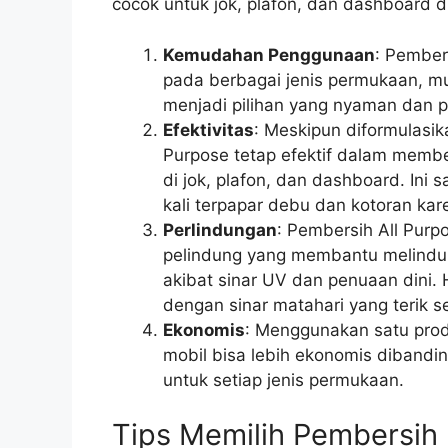
cocok untuk jok, plafon, dan dashboard d
Kemudahan Penggunaan
: Pember
pada berbagai jenis permukaan, mul
menjadi pilihan yang nyaman dan p
Efektivitas
: Meskipun diformulasi
Purpose tetap efektif dalam memb
di jok, plafon, dan dashboard. Ini 
kali terpapar debu dan kotoran kar
Perlindungan
: Pembersih All Pur
pelindung yang membantu melindung
akibat sinar UV dan penuaan dini. H
dengan sinar matahari yang terik s
Ekonomis
: Menggunakan satu prod
mobil bisa lebih ekonomis diband
untuk setiap jenis permukaan.
Tips Memilih Pembersih I