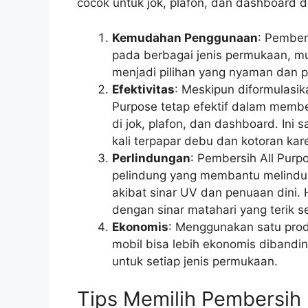
cocok untuk jok, plafon, dan dashboard d
Kemudahan Penggunaan
: Pember
pada berbagai jenis permukaan, mul
menjadi pilihan yang nyaman dan p
Efektivitas
: Meskipun diformulasi
Purpose tetap efektif dalam memb
di jok, plafon, dan dashboard. Ini 
kali terpapar debu dan kotoran kar
Perlindungan
: Pembersih All Pur
pelindung yang membantu melindung
akibat sinar UV dan penuaan dini. H
dengan sinar matahari yang terik s
Ekonomis
: Menggunakan satu prod
mobil bisa lebih ekonomis diband
untuk setiap jenis permukaan.
Tips Memilih Pembersih I