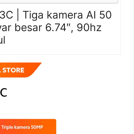
3C | Tiga kamera AI 50
r besar 6.74″, 90hz
ul