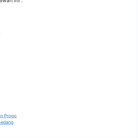
awah ini :
l
n Progo
medang