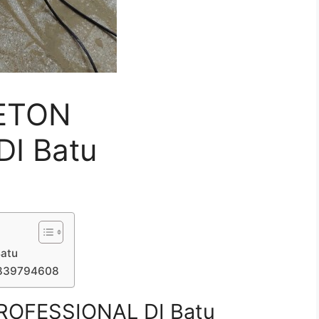
ETON
I Batu
atu
7839794608
OFESSIONAL DI Batu