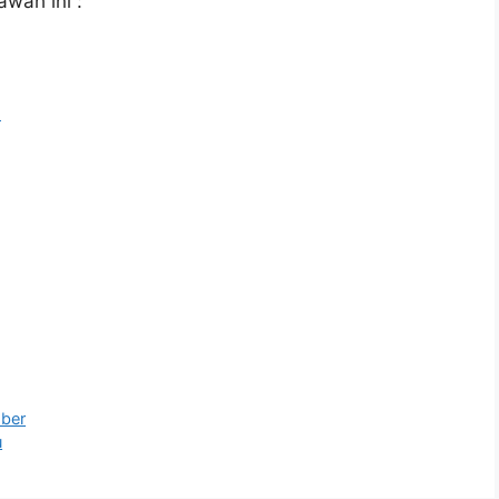
awah ini :
l
ber
u