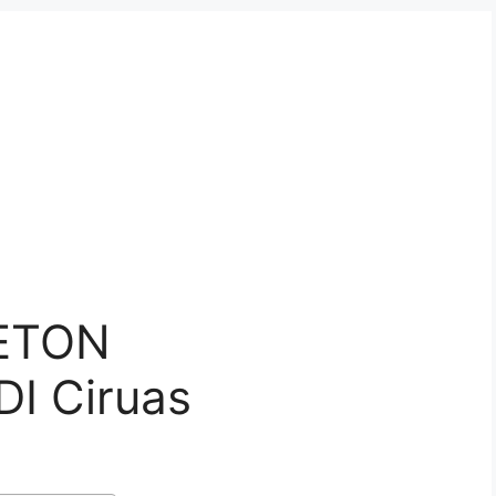
ETON
I Ciruas