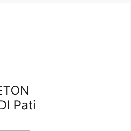
ETON
I Pati