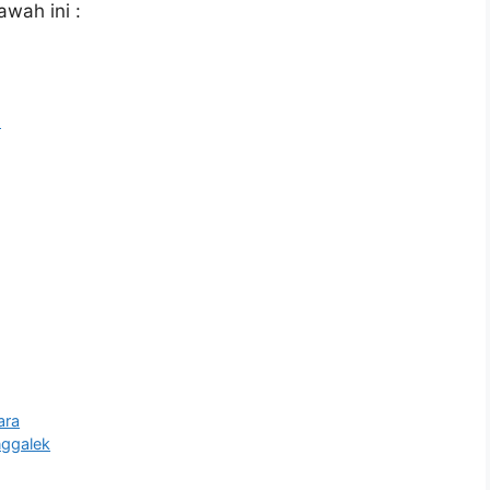
awah ini :
l
ara
ggalek