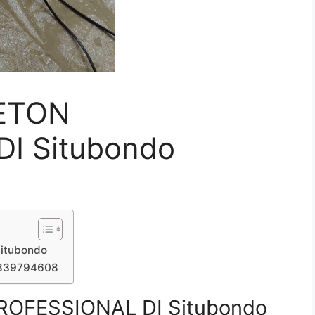
ETON
I Situbondo
itubondo
7839794608
OFESSIONAL DI Situbondo